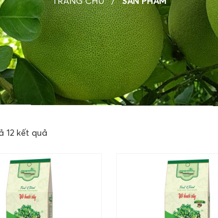
TRANG CHỦ
/
SẢN PHẨM
ả 12 kết quả