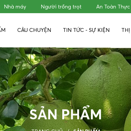
Nhà máy
Người trồng trọt
An Toàn Thự
ẨM
CÂU CHUYỆN
TIN TỨC - SỰ KIỆN
TH
SẢN PHẨM