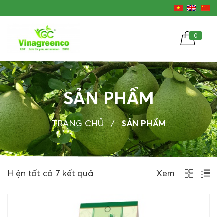
0
SẢN PHẨM
TRANG CHỦ
/
SẢN PHẨM
Hiện tất cả 7 kết quả
Xem