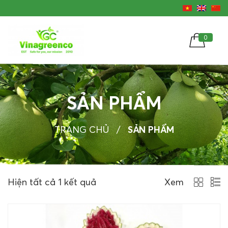
0
SẢN PHẨM
TRANG CHỦ
/
SẢN PHẨM
Hiện tất cả 1 kết quả
Xem