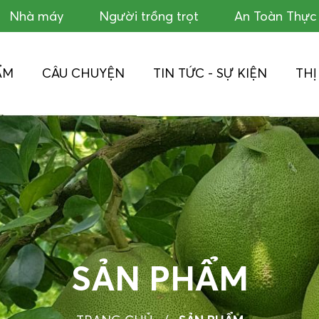
Nhà máy
Người trồng trọt
An Toàn Thự
ẨM
CÂU CHUYỆN
TIN TỨC - SỰ KIỆN
TH
SẢN PHẨM