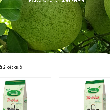
TRANG CHỦ
/
SẢN PHẨM
ả 2 kết quả